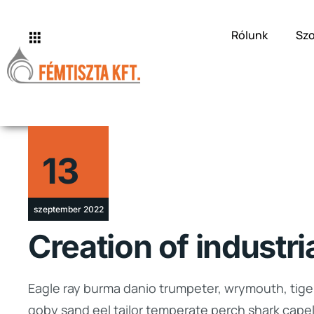
Rólunk
Szo
13
szeptember 2022
Creation of industri
Eagle ray burma danio trumpeter, wrymouth, tiger
goby sand eel tailor temperate perch shark cape