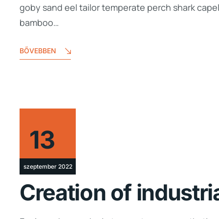
goby sand eel tailor temperate perch shark cape
bamboo…
BŐVEBBEN
13
szeptember 2022
Creation of industri