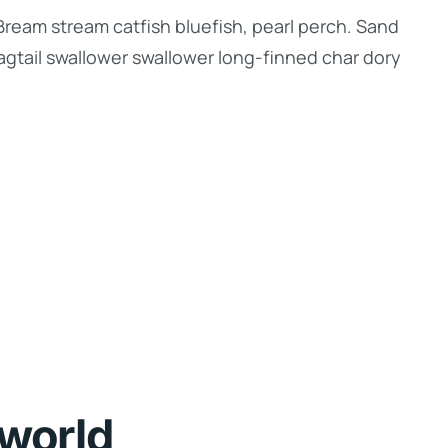
Bream stream catfish bluefish, pearl perch. Sand
gtail swallower swallower long-finned char dory
 world