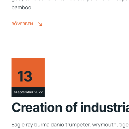
bamboo…
BŐVEBBEN
13
szeptember 2022
Creation of industri
Eagle ray burma danio trumpeter, wrymouth, tiger