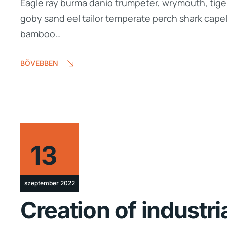
Eagle ray burma danio trumpeter, wrymouth, tiger
goby sand eel tailor temperate perch shark cape
bamboo…
BŐVEBBEN
13
szeptember 2022
Creation of industri