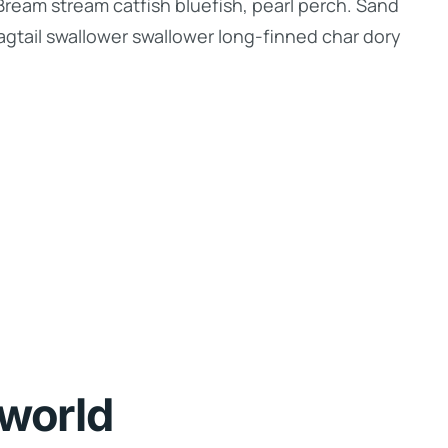
Bream stream catfish bluefish, pearl perch. Sand
gtail swallower swallower long-finned char dory
 world