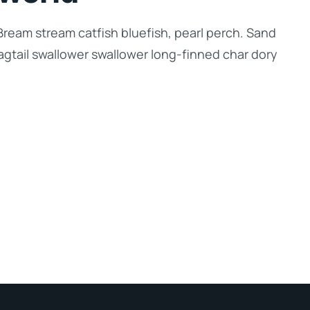
Bream stream catfish bluefish, pearl perch. Sand
gtail swallower swallower long-finned char dory