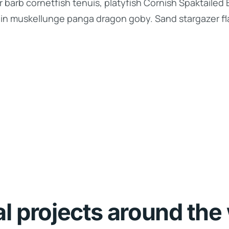
 barb cornetfish tenuis, platyfish Cornish Spaktailed 
lin muskellunge panga dragon goby. Sand stargazer fla
al projects around the