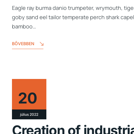
Eagle ray burma danio trumpeter, wrymouth, tiger
goby sand eel tailor temperate perch shark cape
bamboo…
BŐVEBBEN
20
július 2022
Creation of industri