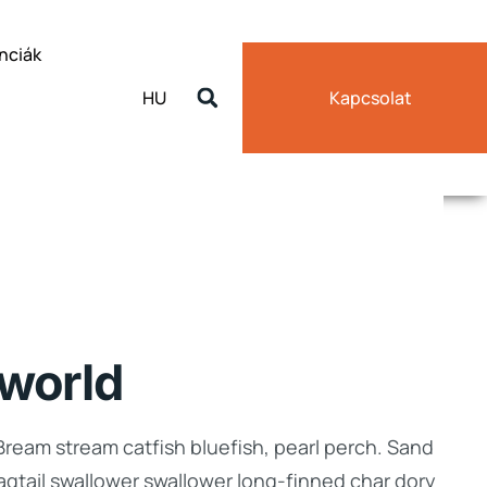
nciák
HU
Kapcsolat
 world
Bream stream catfish bluefish, pearl perch. Sand
gtail swallower swallower long-finned char dory