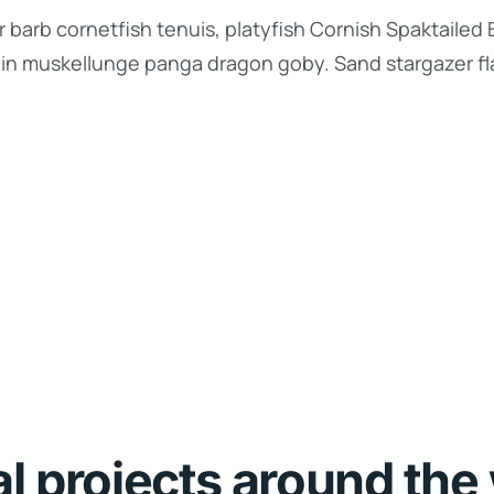
 barb cornetfish tenuis, platyfish Cornish Spaktailed 
lin muskellunge panga dragon goby. Sand stargazer fla
al projects around the