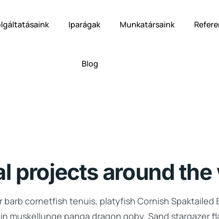
lgáltatásaink
Iparágak
Munkatársaink
Refere
Blog
al projects around the
 barb cornetfish tenuis, platyfish Cornish Spaktailed 
lin muskellunge panga dragon goby. Sand stargazer fla