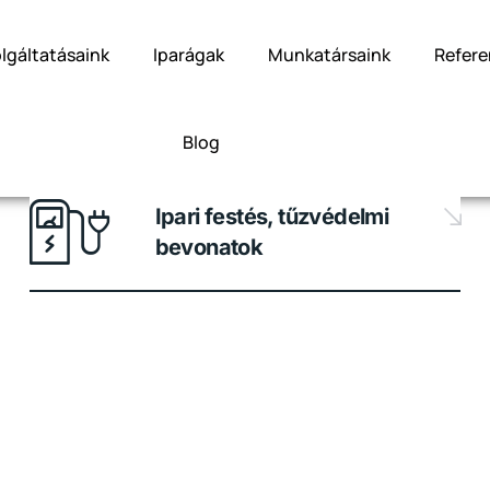
lgáltatásaink
Iparágak
Munkatársaink
Refere
Blog
Ipari festés, tűzvédelmi
bevonatok