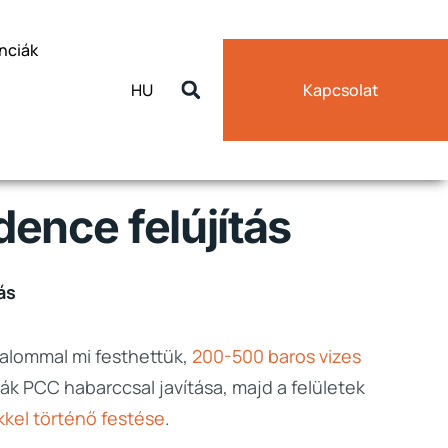
nciák
HU
Kapcsolat
ence felújítás
ás
alommal mi festhettük,
200-500 baros vizes
ák PCC habarccsal javítása, majd a felületek
kel történő festése
.