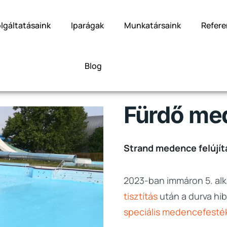
lgáltatásaink
Iparágak
Munkatársaink
Refere
Blog
Fürdő med
Strand medence felújít
2023-ban immáron 5. alk
tisztítás
után a durva hib
speciális medencefesték