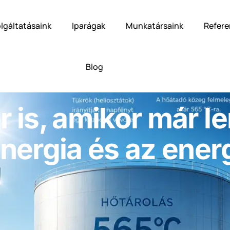
lgáltatásaink
Iparágak
Munkatársaink
Refere
Blog
 is, amikor már l
nergia és az energ