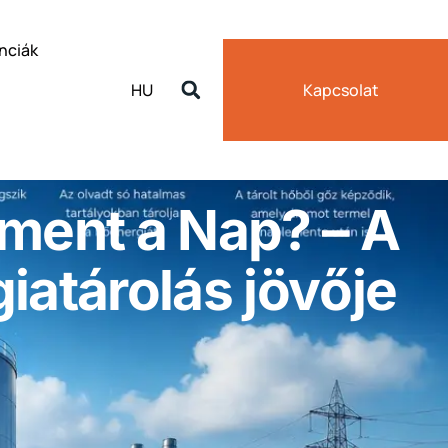
nciák
HU
Kapcsolat
ement a Nap? – A
iatárolás jövője