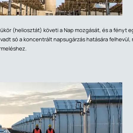
ör (heliosztát) követi a Nap mozgását, és a fényt eg
vadt só a koncentrált napsugárzás hatására felhevül, m
ermeléshez.