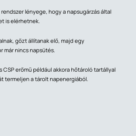
 rendszer lényege, hogy a napsugárzás által
et is elérhetnek.
alnak, gőzt állítanak elő, majd egy
or már nincs napsütés.
CSP erőmű például akkora hőtároló tartállyal
t termeljen a tárolt napenergiából.