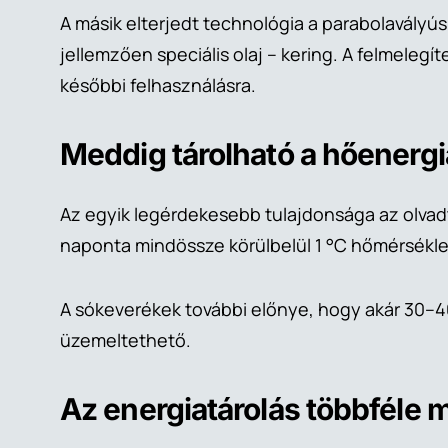
A másik elterjedt technológia a parabolavályú
jellemzően speciális olaj – kering. A felmelegí
későbbi felhasználásra.
Meddig tárolható a hőenerg
Az egyik legérdekesebb tulajdonsága az olvadt 
naponta mindössze körülbelül 1 °C hőmérséklete
A sókeverékek további előnye, hogy akár 30–40
üzemeltethető.
Az energiatárolás többféle 