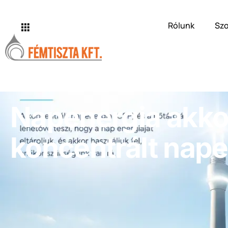
Rólunk
Szo
Napenergia akkor
koncentrált nape