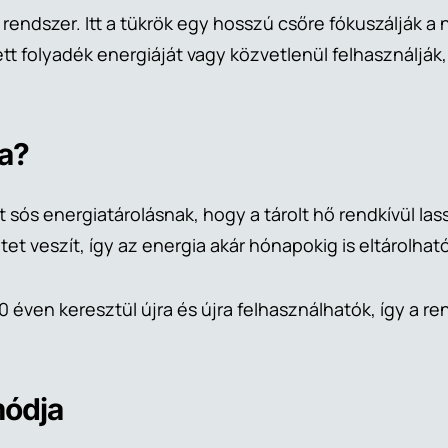
s rendszer. Itt a tükrök egy hosszú csőre fókuszálják
tett folyadék energiáját vagy közvetlenül felhasználjá
ia?
sós energiatárolásnak, hogy a tárolt hő rendkívül las
t veszít, így az energia akár hónapokig is eltárolhat
 éven keresztül újra és újra felhasználhatók, így a 
módja