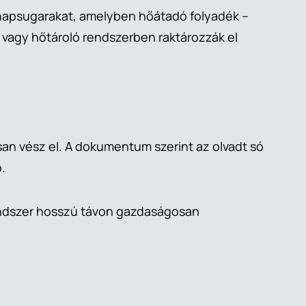
 a napsugarakat, amelyben hőátadó folyadék –
k, vagy hőtároló rendszerben raktározzák el
san vész el. A dokumentum szerint az olvadt só
ó.
rendszer hosszú távon gazdaságosan