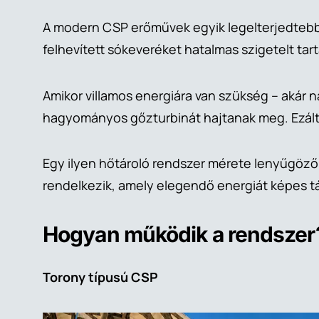
A modern CSP erőművek egyik legelterjedtebb 
felhevített sókeveréket hatalmas szigetelt tar
Amikor villamos energiára van szükség – akár na
hagyományos gőzturbinát hajtanak meg. Ezáltal
Egy ilyen hőtároló rendszer mérete lenyűgöz
rendelkezik, amely elegendő energiát képes tá
Hogyan működik a rendszer
Torony típusú CSP