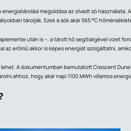
energiatárolási megoldása az olvadt só használata. A
tályokban tárolják. Ezek a sók akár 565 °C hőmérséklet
plemente után is –, a tárolt hő segítségével vizet forr
 az erőmű akkor is képes energiát szolgáltatni, amik
ő lehet. A dokumentumban bemutatott Crescent Dunes 
rolni ahhoz, hogy akár napi 1100 MWh villamos energiá
?