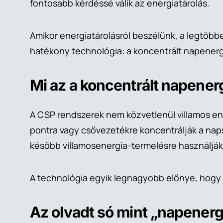
fontosabb kérdéssé válik az energiatárolás.
Amikor energiatárolásról beszélünk, a legtöbb
hatékony technológia: a koncentrált napenerg
Mi az a koncentrált napener
A CSP rendszerek nem közvetlenül villamos en
pontra vagy csővezetékre koncentrálják a nap
később villamosenergia-termelésre használják 
A technológia egyik legnagyobb előnye, hogy 
Az olvadt só mint „napener