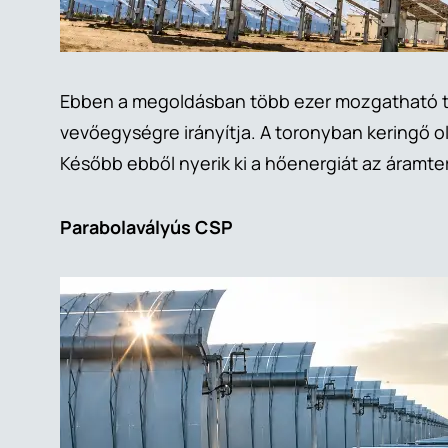
Ebben a megoldásban több ezer mozgatható tük
vevőegységre irányítja. A toronyban keringő ol
Később ebből nyerik ki a hőenergiát az áramt
Parabolavályús CSP