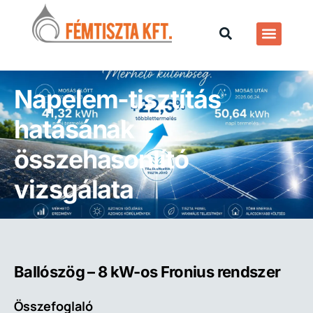
Napelem-tisztítás
hatásának
összehasonlító
vizsgálata
Ballószög – 8 kW-os Fronius rendszer
Összefoglaló