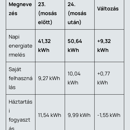
Megneve
23.
24.
Változás
zés
(mosás
(mosás
előtt)
után)
Napi
41,32
50,64
+9,32
energiate
kWh
kWh
kWh
rmelés
Saját
10,04
+0,77
felhaszná
9,27 kWh
kWh
kWh
lás
Háztartás
i
11,54 kWh
9,99 kWh
-1,55 kWh
fogyaszt
ás