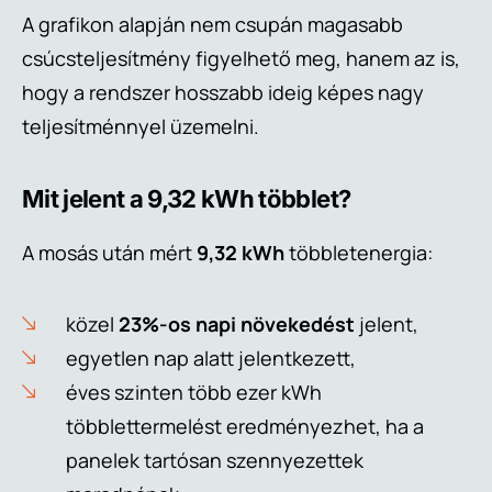
A grafikon alapján nem csupán magasabb
csúcsteljesítmény figyelhető meg, hanem az is,
hogy a rendszer hosszabb ideig képes nagy
teljesítménnyel üzemelni.
Mit jelent a 9,32 kWh többlet?
A mosás után mért
9,32 kWh
többletenergia:
közel
23%-os napi növekedést
jelent,
egyetlen nap alatt jelentkezett,
éves szinten több ezer kWh
többlettermelést eredményezhet, ha a
panelek tartósan szennyezettek