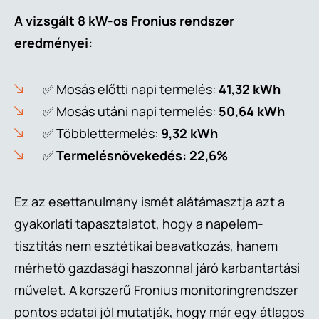
A vizsgált 8 kW-os Fronius rendszer
eredményei:
✅ Mosás előtti napi termelés:
41,32 kWh
✅ Mosás utáni napi termelés:
50,64 kWh
✅ Többlettermelés:
9,32 kWh
✅
Termelésnövekedés: 22,6%
Ez az esettanulmány ismét alátámasztja azt a
gyakorlati tapasztalatot, hogy a napelem-
tisztítás nem esztétikai beavatkozás, hanem
mérhető gazdasági haszonnal járó karbantartási
művelet. A korszerű Fronius monitoringrendszer
pontos adatai jól mutatják, hogy már egy átlagos