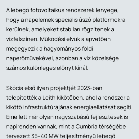
A lebegő fotovoltaikus rendszerek lényege,
hogy a napelemek speciális úszó platformokra
kerülnek, amelyeket stabilan rögzítenek a
vízfelszínen. Működési elvük alapvetően
megegyezik a hagyományos földi
naperőművekével, azonban a víz közelsége
számos különleges előnyt kínál.
Skócia első ilyen projektjét 2023-ban
telepítették a Leith kikötőben, ahol a rendszer a
kikötő infrastruktúrájának energiaellátását segíti.
Emellett már olyan nagyszabású fejlesztések is
napirenden vannak, mint a Cumbria térségébe
tervezett 35–40 MW teljesítményű lebegő