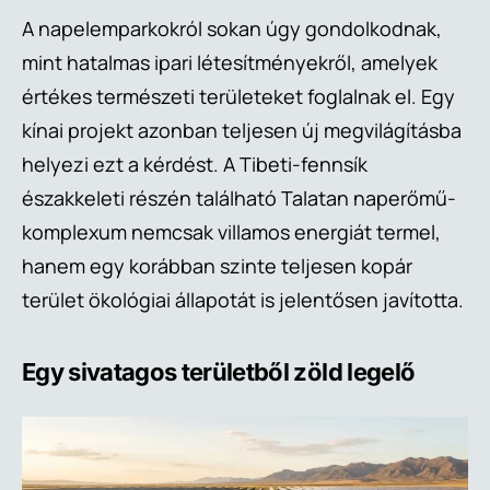
A napelemparkokról sokan úgy gondolkodnak,
mint hatalmas ipari létesítményekről, amelyek
értékes természeti területeket foglalnak el. Egy
kínai projekt azonban teljesen új megvilágításba
helyezi ezt a kérdést. A Tibeti-fennsík
északkeleti részén található Talatan naperőmű-
komplexum nemcsak villamos energiát termel,
hanem egy korábban szinte teljesen kopár
terület ökológiai állapotát is jelentősen javította.
Egy sivatagos területből zöld legelő