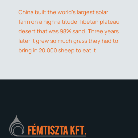
China built the world’s largest solar
farm on a high-altitude Tibetan plateau
desert that was 98% sand. Three years
later it grew so much grass they had to
bring in 20,000 sheep to eat it