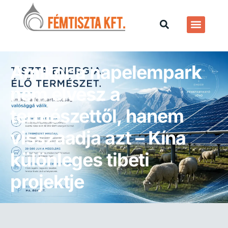
Amikor a napelempark
nem elvesz a
természettől, hanem
visszaadja azt – Kína
különleges tibeti
projektje